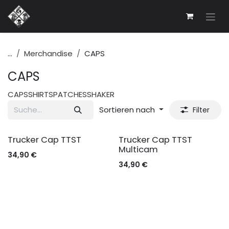
Zum Inhalt springen
...
Merchandise
CAPS
CAPS
CAPS
SHIRTS
PATCHES
SHAKER
Sortieren nach
Filter
Trucker Cap TTST
Trucker Cap TTST
Multicam
34,90
€
34,90
€